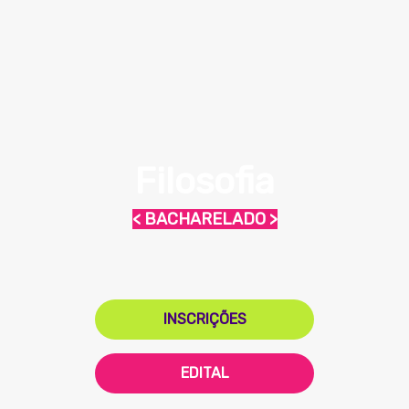
Filosofia
< BACHARELADO >
INSCRIÇÕES
EDITAL