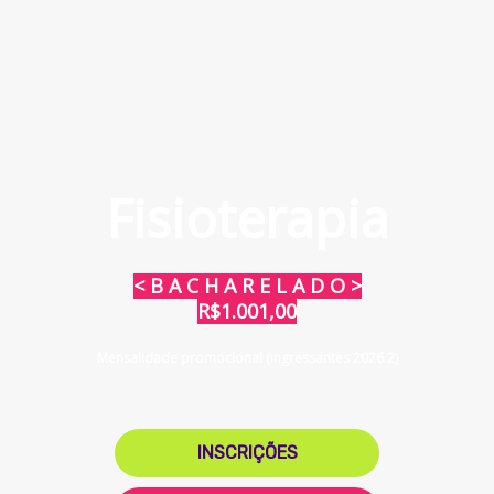
Fisioterapia
< B A C H A R E L A D O >
R$1.001,00
Mensalidade promocional (ingressantes 2026.2)
INSCRIÇÕES