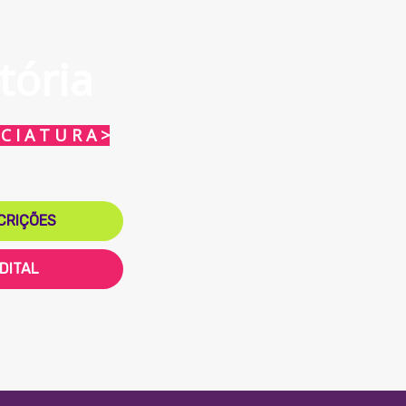
tória
 C I A T U R A >
CRIÇÕES
DITAL