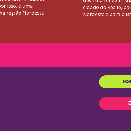
desfruta refletem s
or isso, é uma
cidade do Recife, p
na região Nordeste
Nordeste e para o Br
INS
E