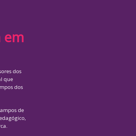
a em
sores dos
l que
campos dos
 campos de
pedagógico,
rca.