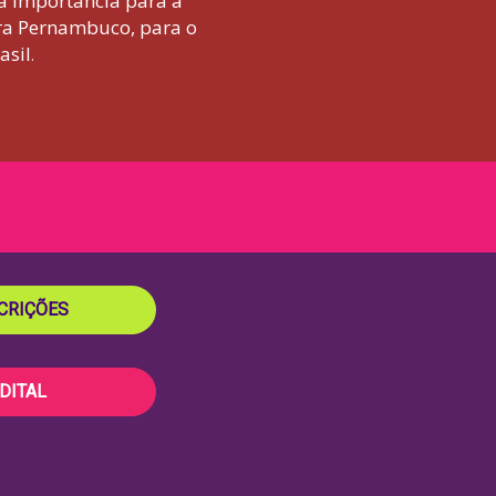
ua importância para a
ara Pernambuco, para o
asil
.
CRIÇÕES
DITAL