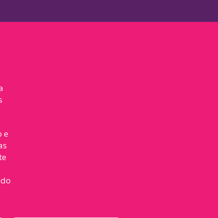
a
s
o e
as
te
 do