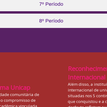
7º Período
8º Período
Reconhecime
Internacional
Além disso, a instit
oma Unicap
internacional de uni
idade comunitária de
situadas nos 5 conti
m o compromisso de
que conquistou e a 
cadêmica vinculada