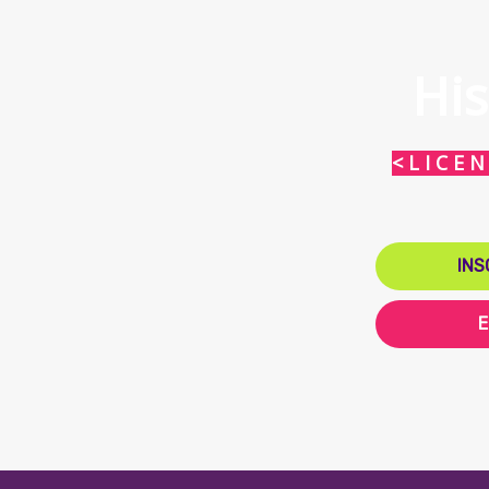
His
< L I C E N
INS
E