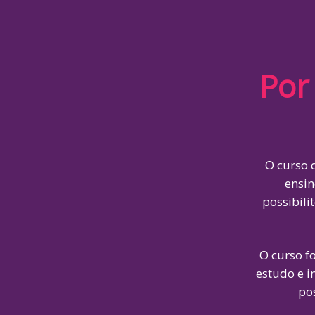
Por
O curso 
ensi
possibili
O curso f
estudo e i
pos