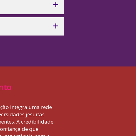
nto
uição integra uma rede
versidades jesuítas
nentes. A credibilidade
confiança de que