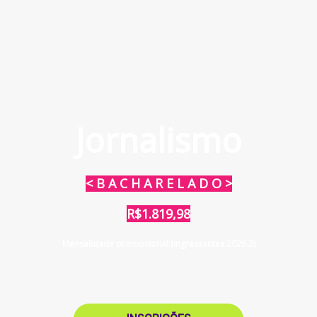
Jornalismo
< B A C H A R E L A D O >
R$1.819,98
Mensalidade promocional (ingressantes 2026.2)