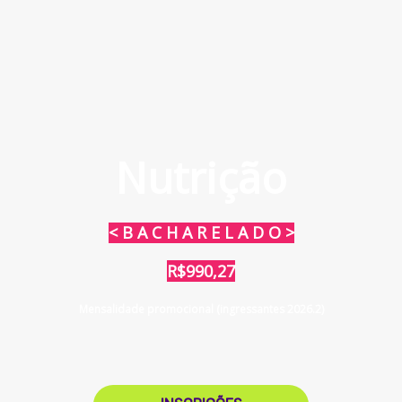
Nutrição
< B A C H A R E L A D O >
R$990,27
Mensalidade promocional (ingressantes 2026.2)