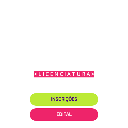
Pedagogia
< L I C E N C I A T U R A >
INSCRIÇÕES
EDITAL